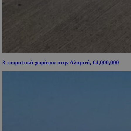
3 τουριστικά χωράφια στην Αλαμινό, €4,000,000