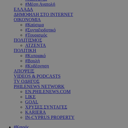
#Μέση Ανατολή
ΕΛΛΑΔΑ
ΔΗΜΟΦΙΛΗ ΣΤΟ INTERNET
ΟΙΚΟΝΟΜΙΑ
#Καύσιμα
#Συνταξιοδοτικό
#Τουρισμός
ΠΟΛΙΤΙΣΜΟΣ
ΑΤΖΕΝΤΑ
ΠΟΛΙΤΙΚΗ
#Κυπριακό
#Βουλή
#Κυβέρνηση
ΑΠΟΨΕΙΣ
VIDEOS & PODCASTS
TV ΟΔΗΓΟΣ
PHILENEWS NETWORK
EN.PHILENEWS.COM
LIKE
GOAL
ΧΡΥΣΕΣ ΣΥΝΤΑΓΕΣ
KARIERA
IN-CYPRUS PROPERTY
#Καιρός