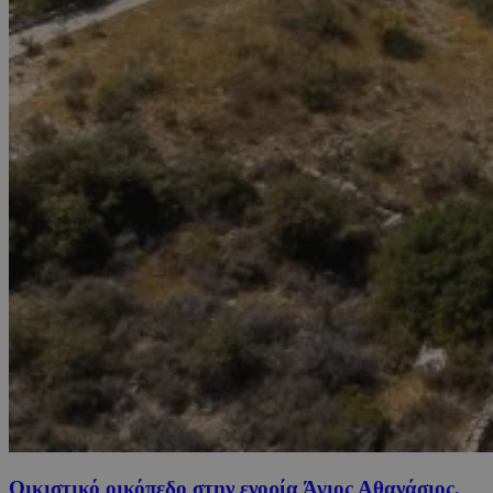
Οικιστικό οικόπεδο στην ενορία Άγιος Αθανάσιος,