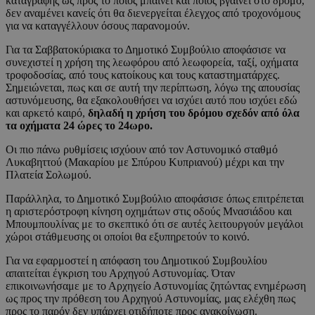
καταγραφής ως προς το ποιος μπαίνει και ποιος βγαίνει στο δρόμο,
δεν αναμένει κανείς ότι θα διενεργείται έλεγχος από τροχονόμους
για να καταγγέλλουν όσους παρανομούν.
Για τα Σαββατοκύριακα το Δημοτικό Συμβούλιο αποφάσισε να
συνεχιστεί η χρήση της λεωφόρου από λεωφορεία, ταξί, οχήματα
τροφοδοσίας, από τους κατοίκους και τους καταστηματάρχες.
Σημειώνεται, πως και σε αυτή την περίπτωση, λόγω της απουσίας
αστυνόμευσης, θα εξακολουθήσει να ισχύει αυτό που ισχύει εδώ
και αρκετό καιρό,
δηλαδή η χρήση του δρόμου σχεδόν από όλα
τα οχήματα 24 ώρες το 24ωρο.
Οι πιο πάνω ρυθμίσεις ισχύουν από τον Αστυνομικό σταθμό
Λυκαβηττού (Μακαρίου με Σπύρου Κυπριανού) μέχρι και την
Πλατεία Σολωμού.
Παράλληλα, το Δημοτικό Συμβούλιο αποφάσισε όπως επιτρέπεται
η αριστερόστροφη κίνηση οχημάτων στις οδούς Μνασιάδου και
Μπουμπουλίνας με το σκεπτικό ότι σε αυτές λειτουργούν μεγάλοι
χώροι στάθμευσης οι οποίοι θα εξυπηρετούν το κοινό.
Για να εφαρμοστεί η απόφαση του Δημοτικού Συμβουλίου
απαιτείται έγκριση του Αρχηγού Αστυνομίας. Όταν
επικοινωνήσαμε με το Αρχηγείο Αστυνομίας ζητώντας ενημέρωση
ως προς την πρόθεση του Αρχηγού Αστυνομίας, μας ελέχθη πως
προς το παρόν δεν υπάρχει οτιδήποτε προς ανακοίνωση.