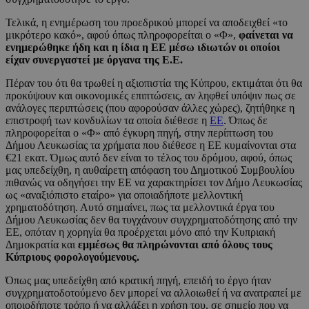
Τελικά, η ενημέρωση του προεδρικού μπορεί να αποδειχθεί «το
μικρότερο κακό», αφού όπως πληροφορείται ο «Φ»,
φαίνεται να
ενημερώθηκε ήδη και η ίδια η ΕΕ μέσω ιδιωτών οι οποίοι
είχαν συνεργαστεί με όργανα της Ε.Ε.
Πέραν του ότι θα τρωθεί η αξιοπιστία της Κύπρου, εκτιμάται ότι θα
προκύψουν και οικονομικές επιπτώσεις, αν ληφθεί υπόψιν πως σε
ανάλογες περιπτώσεις (που αφορούσαν άλλες χώρες), ζητήθηκε η
επιστροφή των κονδυλίων τα οποία διέθεσε η
ΕΕ
. Όπως δε
πληροφορείται ο «Φ» από έγκυρη πηγή, στην περίπτωση του
Δήμου Λευκωσίας τα χρήματα που διέθεσε η ΕΕ κυμαίνονται στα
€21 εκατ. Όμως αυτό δεν είναι το τέλος του δρόμου, αφού, όπως
μας υπεδείχθη, η αυθαίρετη απόφαση του Δημοτικού Συμβουλίου
πιθανώς να οδηγήσει την ΕΕ να χαρακτηρίσει τον Δήμο Λευκωσίας
ως «αναξιόπιστο εταίρο» για οποιαδήποτε μελλοντική
χρηματοδότηση. Αυτό σημαίνει, πως τα μελλοντικά έργα του
Δήμου Λευκωσίας δεν θα τυγχάνουν συγχρηματοδότησης από την
ΕΕ, οπόταν η χορηγία θα προέρχεται μόνο από την Κυπριακή
Δημοκρατία και
εμμέσως θα πληρώνονται από όλους τους
Κύπριους φορολογούμενους.
Όπως μας υπεδείχθη από κρατική πηγή, επειδή το έργο ήταν
συγχρηματοδοτούμενο δεν μπορεί να αλλοιωθεί ή να ανατραπεί με
οποιοδήποτε τρόπο ή να αλλάξει η χρήση του, σε σημείο που να