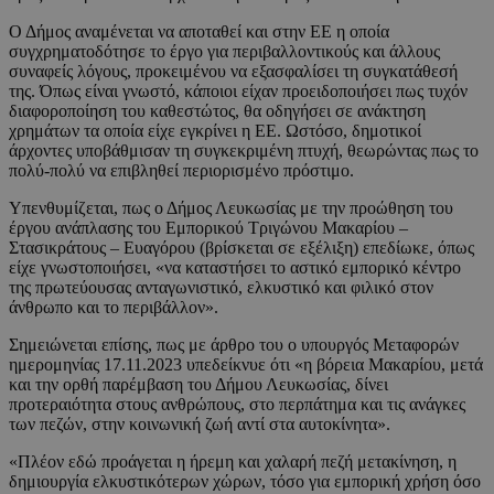
Ο Δήμος αναμένεται να αποταθεί και στην ΕΕ η οποία
συγχρηματοδότησε το έργο για περιβαλλοντικούς και άλλους
συναφείς λόγους, προκειμένου να εξασφαλίσει τη συγκατάθεσή
της. Όπως είναι γνωστό, κάποιοι είχαν προειδοποιήσει πως τυχόν
διαφοροποίηση του καθεστώτος, θα οδηγήσει σε ανάκτηση
χρημάτων τα οποία είχε εγκρίνει η ΕΕ. Ωστόσο, δημοτικοί
άρχοντες υποβάθμισαν τη συγκεκριμένη πτυχή, θεωρώντας πως το
πολύ-πολύ να επιβληθεί περιορισμένο πρόστιμο.
Υπενθυμίζεται, πως ο Δήμος Λευκωσίας με την προώθηση του
έργου ανάπλασης του Εμπορικού Τριγώνου Μακαρίου –
Στασικράτους – Ευαγόρου (βρίσκεται σε εξέλιξη) επεδίωκε, όπως
είχε γνωστοποιήσει, «να καταστήσει το αστικό εμπορικό κέντρο
της πρωτεύουσας ανταγωνιστικό, ελκυστικό και φιλικό στον
άνθρωπο και το περιβάλλον».
Σημειώνεται επίσης, πως με άρθρο του ο υπουργός Μεταφορών
ημερομηνίας 17.11.2023 υπεδείκνυε ότι «η βόρεια Μακαρίου, μετά
και την ορθή παρέμβαση του Δήμου Λευκωσίας, δίνει
προτεραιότητα στους ανθρώπους, στο περπάτημα και τις ανάγκες
των πεζών, στην κοινωνική ζωή αντί στα αυτοκίνητα».
«Πλέον εδώ προάγεται η ήρεμη και χαλαρή πεζή μετακίνηση, η
δημιουργία ελκυστικότερων χώρων, τόσο για εμπορική χρήση όσο