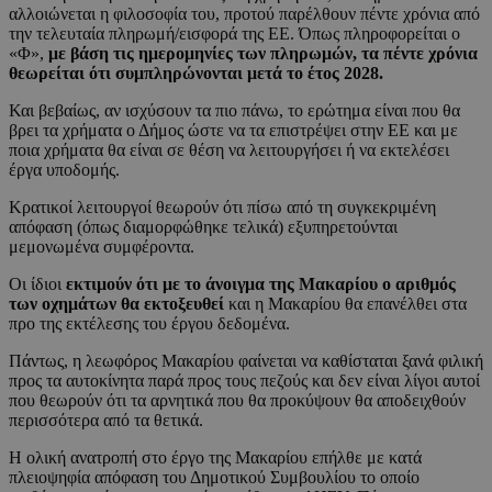
αλλοιώνεται η φιλοσοφία του, προτού παρέλθουν πέντε χρόνια από
την τελευταία πληρωμή/εισφορά της ΕΕ. Όπως πληροφορείται ο
«Φ»,
με βάση τις ημερομηνίες των πληρωμών, τα πέντε χρόνια
θεωρείται ότι συμπληρώνονται μετά το έτος 2028.
Και βεβαίως, αν ισχύσουν τα πιο πάνω, το ερώτημα είναι που θα
βρει τα χρήματα ο Δήμος ώστε να τα επιστρέψει στην ΕΕ και με
ποια χρήματα θα είναι σε θέση να λειτουργήσει ή να εκτελέσει
έργα υποδομής.
Κρατικοί λειτουργοί θεωρούν ότι πίσω από τη συγκεκριμένη
απόφαση (όπως διαμορφώθηκε τελικά) εξυπηρετούνται
μεμονωμένα συμφέροντα.
Οι ίδιοι
εκτιμούν ότι με το άνοιγμα της Μακαρίου ο αριθμός
των οχημάτων θα εκτοξευθεί
και η Μακαρίου θα επανέλθει στα
προ της εκτέλεσης του έργου δεδομένα.
Πάντως, η λεωφόρος Μακαρίου φαίνεται να καθίσταται ξανά φιλική
προς τα αυτοκίνητα παρά προς τους πεζούς και δεν είναι λίγοι αυτοί
που θεωρούν ότι τα αρνητικά που θα προκύψουν θα αποδειχθούν
περισσότερα από τα θετικά.
Η ολική ανατροπή στο έργο της Μακαρίου επήλθε με κατά
πλειοψηφία απόφαση του Δημοτικού Συμβουλίου το οποίο