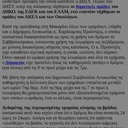
υιοθέτησε πρόταση την οποία κατέθεσε ο ΔΗΣΥ. Πέραν του
ΔΗΣΥ, υπέρ της απόφασης τάχθηκαν
οι
δημοτικές ομάδες
του
ΔΗΚΟ, της ΕΔΕΚ και του ΕΛΑΜ, ενώ εναντίον τάχθηκαν οι
ομάδες του ΑΚΕΛ και των Οικολόγων.
Κατά της πρόσβασης στη Μακαρίου όλων των οχημάτων, ετάχθη
και ο Δήμαρχος Λευκωσίας κ. Χαράλαμπος Προύντζος, ο οποίος
ουσιαστικά διαφοροποιείται ως προς τη χρήση του δρόμου τα
Σαββατοκύριακα, ευνοώντας χρήση της λεωφόρου ως πεζόδρομου,
με μόνους δικαιούχους οδηγούς τους κατοίκους. Ο κ. Προύντζος
είχε καταθέσει σχετική πρόταση, η οποία, ωστόσο, δεν πέρασε.
Όσον αφορά το ωράριο χρήσης της λεωφόρου από όλα τα οχήματα,
ο
Δήμαρχος
είχε προτείνει όπως τις καθημερινές ανοίγει ο δρόμος
(για όλους) από τις 9 το πρωί μέχρι και τις 7μμ.
Με βάση την απόφαση του Δημοτικού Συμβουλίου Λευκωσίας τις
καθημερινές η διέλευση όλων των οχημάτων επιτρέπεται μεταξύ
των ωρών 7πμ-9μμ. Από τις 9μμ μέχρι και τις 7 το πρωί η
λεωφόρος θα χρησιμοποιείται μόνο από εξουσιοδοτημένα οχήματα
των οποίων ο αριθμός, έτσι κι αλλιώς, είναι περιορισμένος.
Δεδομένης της περιορισμένης τροχαίας κίνησης τα βράδια
,
ουσιαστικά αυτό που ισχύει είναι ότι ο δρόμος θα είναι ανοικτός 24
ώρες το 24ωρο. Ακόμη και αν θεωρήσει κανείς ότι αφήνεται
«ελεύθερο» το βράδυ, το γεγονός ότι δεν λειτουργούν κάμερες