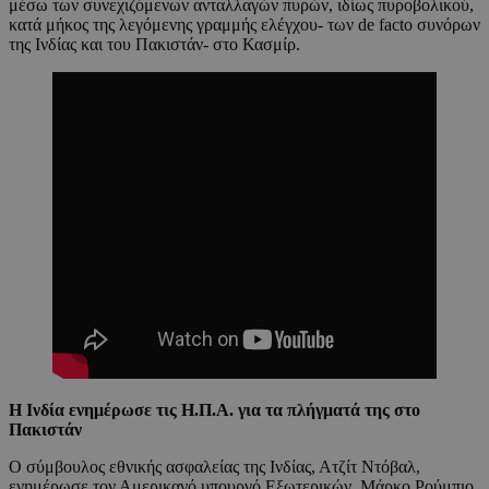
μέσω των συνεχιζόμενων ανταλλαγών πυρών, ιδίως πυροβολικού,
κατά μήκος της λεγόμενης γραμμής ελέγχου- των de facto συνόρων
της Ινδίας και του Πακιστάν- στο Κασμίρ.
Η Ινδία ενημέρωσε τις Η.Π.Α. για τα πλήγματά της στο
Πακιστάν
Ο σύμβουλος εθνικής ασφαλείας της Ινδίας, Ατζίτ Ντόβαλ,
ενημέρωσε τον Αμερικανό υπουργό Εξωτερικών, Μάρκο Ρούμπιο,