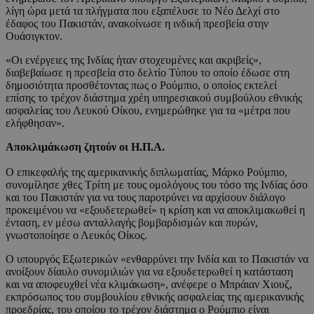
λίγη ώρα μετά τα πλήγματα που εξαπέλυσε το Νέο Δελχί στο
έδαφος του Πακιστάν, ανακοίνωσε η ινδική πρεσβεία στην
Ουάσιγκτον.
«Οι ενέργειες της Ινδίας ήταν στοχευμένες και ακριβείς»,
διαβεβαίωσε η πρεσβεία στο δελτίο Τύπου το οποίο έδωσε στη
δημοσιότητα προσθέτοντας πως ο Ρούμπιο, ο οποίος εκτελεί
επίσης το τρέχον διάστημα χρέη υπηρεσιακού συμβούλου εθνικής
ασφαλείας του Λευκού Οίκου, ενημερώθηκε για τα «μέτρα που
ελήφθησαν».
Αποκλιμάκωση ζητούν οι Η.Π.Α.
Ο επικεφαλής της αμερικανικής διπλωματίας, Μάρκο Ρούμπιο,
συνομίλησε χθες Τρίτη με τους ομολόγους του τόσο της Ινδίας όσο
και του Πακιστάν για να τους παροτρύνει να αρχίσουν διάλογο
προκειμένου να «εξουδετερωθεί» η κρίση και να αποκλιμακωθεί η
ένταση, εν μέσω ανταλλαγής βομβαρδισμών και πυρών,
γνωστοποίησε ο Λευκός Οίκος.
Ο υπουργός Εξωτερικών «ενθαρρύνει την Ινδία και το Πακιστάν να
ανοίξουν δίαυλο συνομιλιών για να εξουδετερωθεί η κατάσταση
και να αποφευχθεί νέα κλιμάκωση», ανέφερε ο Μπράιαν Χιουζ,
εκπρόσωπος του συμβουλίου εθνικής ασφαλείας της αμερικανικής
προεδρίας, του οποίου το τρέχον διάστημα ο Ρούμπιο είναι