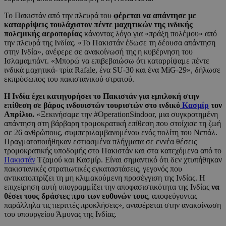
Το Πακιστάν από την πλευρά του
φέρεται να απάντησε με
καταρρίψεις τουλάχιστον πέντε μαχητικών της ινδικής
πολεμικής αεροπορίας
κάνοντας λόγο για «πράξη πολέμου» από
την πλευρά της Ινδίας. «Το Πακιστάν έδωσε τη δέουσα απάντηση
στην Ινδία», ανέφερε σε ανακοίνωσή της η κυβέρνηση του
Ισλαμαμπάντ. «Μπορώ να επιβεβαιώσω ότι καταρρίψαμε πέντε
ινδικά μαχητικά- τρία Rafale, ένα SU-30 και ένα MiG-29», δήλωσε
εκπρόσωπος του πακιστανικού στρατού.
Η Ινδία έχει κατηγορήσει το Πακιστάν για εμπλοκή στην
επίθεση σε βάρος ινδουιστών τουριστών στο ινδικό
Κασμίρ
τον
Απρίλιο.
«Ξεκινήσαμε την #OperationSindoor, μια συγκροτημένη
απάντηση στη βάρβαρη τρομοκρατική επίθεση που στοίχισε τη ζωή
σε 26 ανθρώπους, συμπεριλαμβανομένου ενός πολίτη του Νεπάλ.
Πραγματοποιήθηκαν εστιασμένα πλήγματα σε εννέα θέσεις
τρομοκρατικής υποδομής στο Πακιστάν και στα κατεχόμενα από το
Πακιστάν
Τζαμού και Κασμίρ. Είναι σημαντικό ότι δεν χτυπήθηκαν
πακιστανικές στρατιωτικές εγκαταστάσεις, γεγονός που
αντικατοπτρίζει τη μη κλιμακούμενη προσέγγιση της Ινδίας. Η
επιχείρηση αυτή υπογραμμίζει την αποφασιστικότητα της Ινδίας
να
θέσει τους δράστες προ των ευθυνών τους
, αποφεύγοντας
παράλληλα τις περιττές προκλήσεις», αναφέρεται στην ανακοίνωση
του υπουργείου Άμυνας της Ινδίας.