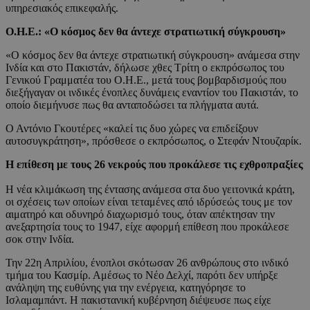
υπηρεσιακός επικεφαλής.
Ο.Η.Ε.: «Ο κόσμος δεν θα άντεχε στρατιωτική σύγκρουση»
«Ο κόσμος δεν θα άντεχε στρατιωτική σύγκρουση» ανάμεσα στην
Ινδία και στο Πακιστάν, δήλωσε χθες Τρίτη ο εκπρόσωπος του
Γενικού Γραμματέα του Ο.Η.Ε., μετά τους βομβαρδισμούς που
διεξήγαγαν οι ινδικές ένοπλες δυνάμεις εναντίον του Πακιστάν, το
οποίο διεμήνυσε πως θα ανταποδώσει τα πλήγματα αυτά.
Ο Αντόνιο Γκουτέρες «καλεί τις δυο χώρες να επιδείξουν
αυτοσυγκράτηση», πρόσθεσε ο εκπρόσωπος, ο Στεφάν Ντουζαρίκ.
Η επίθεση με τους 26 νεκρούς που προκάλεσε τις εχθροπραξίες
Η νέα κλιμάκωση της έντασης ανάμεσα στα δυο γειτονικά κράτη,
οι σχέσεις των οποίων είναι τεταμένες από ιδρύσεώς τους με τον
αιματηρό και οδυνηρό διαχωρισμό τους, όταν απέκτησαν την
ανεξαρτησία τους το 1947, είχε αφορμή επίθεση που προκάλεσε
σοκ στην Ινδία.
Την 22η Απριλίου, ένοπλοι σκότωσαν 26 ανθρώπους στο ινδικό
τμήμα του Κασμίρ. Αμέσως το Νέο Δελχί, παρότι δεν υπήρξε
ανάληψη της ευθύνης για την ενέργεια, κατηγόρησε το
Ισλαμαμπάντ. Η πακιστανική κυβέρνηση διέψευσε πως είχε