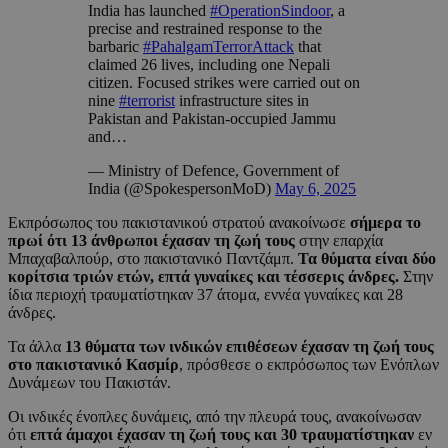
India has launched
#OperationSindoor
, a
precise and restrained response to the
barbaric
#PahalgamTerrorAttack
that
claimed 26 lives, including one Nepali
citizen. Focused strikes were carried out on
nine
#terrorist
infrastructure sites in
Pakistan and Pakistan-occupied Jammu
and…
— Ministry of Defence, Government of
India (@SpokespersonMoD)
May 6, 2025
Εκπρόσωπος του πακιστανικού στρατού ανακοίνωσε
σήμερα το
πρωί ότι 13 άνθρωποι έχασαν τη ζωή τους
στην επαρχία
Μπαχαβαλπούρ, στο πακιστανικό Παντζάμπ.
Τα θύματα είναι δύο
κορίτσια τριών ετών, επτά γυναίκες και τέσσερις άνδρες.
Στην
ίδια περιοχή τραυματίστηκαν 37 άτομα, εννέα γυναίκες και 28
άνδρες.
Τα άλλα
13 θύματα των ινδικών επιθέσεων έχασαν τη ζωή τους
στο πακιστανικό Κασμίρ
, πρόσθεσε ο εκπρόσωπος των Ενόπλων
Δυνάμεων του Πακιστάν.
Οι ινδικές ένοπλες δυνάμεις, από την πλευρά τους, ανακοίνωσαν
ότι
επτά άμαχοι έχασαν τη ζωή τους και 30 τραυματίστηκαν
εν