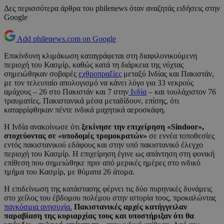
Δες περισσότερα άρθρα του philenews όταν αναζητάς ειδήσεις στην
Google
Add philenews.com on Google
Επικίνδυνη κλιμάκωση καταγράφεται στη διαφιλονικούμενη
περιοχή του Κασμίρ, καθώς κατά τη διάρκεια της νύχτας
σημειώθηκαν σοβαρές
εχθροπραξίες
μεταξύ Ινδίας και Πακιστάν,
με τον τελευταίο απολογισμό να κάνει λόγο για 33 νεκρούς
αμάχους – 26 στο Πακιστάν και 7 στην
Ινδία
– και τουλάχιστον 76
τραυματίες. Πακιστανικά μέσα μεταδίδουν, επίσης, ότι
καταρρίφθηκαν πέντε ινδικά μαχητικά αεροσκάφη.
Η Ινδία ανακοίνωσε ότι
ξεκίνησε την επιχείρηση «Sindoor»,
στοχεύοντας σε «υποδομές τρομοκρατών»
σε εννέα τοποθεσίες
εντός πακιστανικού εδάφους και στην υπό πακιστανικό έλεγχο
περιοχή του Κασμίρ. Η επιχείρηση έγινε ως απάντηση στη φονική
επίθεση που σημειώθηκε πριν από μερικές ημέρες στο ινδικό
τμήμα του Κασμίρ, με θύματα 26 άτομα.
Η επιδείνωση της κατάστασης φέρνει τις δύο πυρηνικές δυνάμεις
στο χείλος του έβδομου πολέμου στην ιστορία τους, προκαλώντας
παγκόσμια ανησυχία.
Πακιστανικές αρχές κατήγγειλαν
παραβίαση της κυριαρχίας τους και υποστήριξαν ότι θα