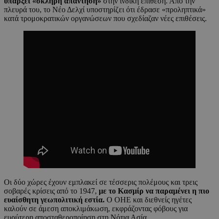
υπάρξει «σκληρή απάντηση»
στην ινδική επίθεση. Από την
πλευρά του, το Νέο Δελχί υποστηρίζει ότι έδρασε «προληπτικά»
κατά τρομοκρατικών οργανώσεων που σχεδίαζαν νέες επιθέσεις.
Οι δύο χώρες έχουν εμπλακεί σε τέσσερις πολέμους και τρεις
σοβαρές κρίσεις από το 1947,
με το Κασμίρ να παραμένει η πιο
ευαίσθητη γεωπολιτική εστία.
Ο ΟΗΕ και διεθνείς ηγέτες
καλούν σε άμεση αποκλιμάκωση, εκφράζοντας φόβους για
ευρύτερη αποσταθεροποίηση στη Νότια Ασία.