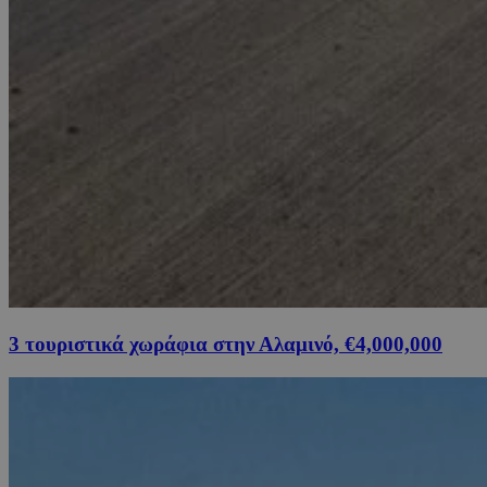
3 τουριστικά χωράφια στην Αλαμινό, €4,000,000