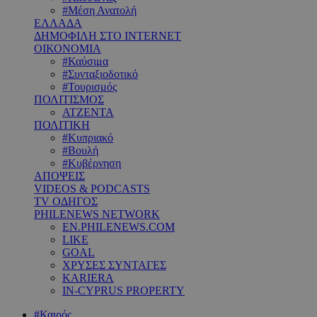
#Μέση Ανατολή
ΕΛΛΑΔΑ
ΔΗΜΟΦΙΛΗ ΣΤΟ INTERNET
ΟΙΚΟΝΟΜΙΑ
#Καύσιμα
#Συνταξιοδοτικό
#Τουρισμός
ΠΟΛΙΤΙΣΜΟΣ
ΑΤΖΕΝΤΑ
ΠΟΛΙΤΙΚΗ
#Κυπριακό
#Βουλή
#Κυβέρνηση
ΑΠΟΨΕΙΣ
VIDEOS & PODCASTS
TV ΟΔΗΓΟΣ
PHILENEWS NETWORK
EN.PHILENEWS.COM
LIKE
GOAL
ΧΡΥΣΕΣ ΣΥΝΤΑΓΕΣ
KARIERA
IN-CYPRUS PROPERTY
#Καιρός